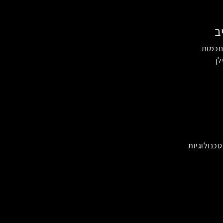
ב
חכמות
לן
כנולוגיות