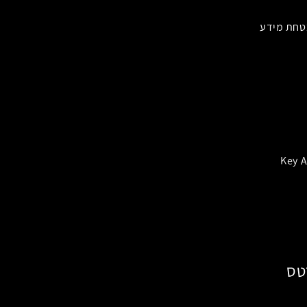
טחת מידע
Key 
טס