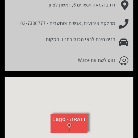
כתובת מקום האירוע:
רחוב המאה ועשרים 6, ראשון לציון
האירוע.
לחץ
ניתן ליצור קשר עם:
כאן
מחלקת אירועים, אנשים ומחשבים -
03-7330777
כדי
לדלג
פרטי החניה במקום האירוע:
חניה חינם לבאי הכנס בחניון המקום
מעל
המפה
פרטי החניה במקום האירוע:
נווט לשם עם Waze
דואאה - Lago