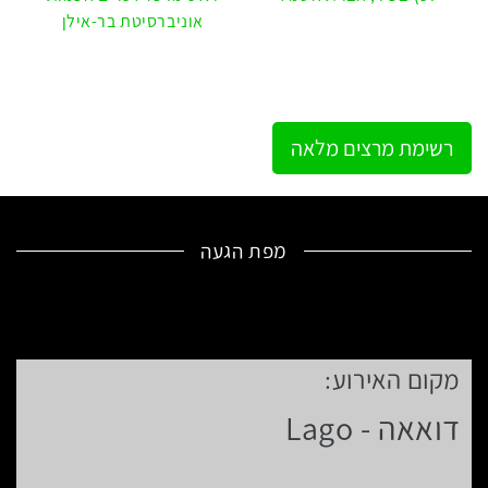
אוניברסיטת בר-אילן
רשימת מרצים מלאה
מפת הגעה
מקום האירוע:
לפניך
מפת
דואאה - Lago
גוגל
עם
מיקום