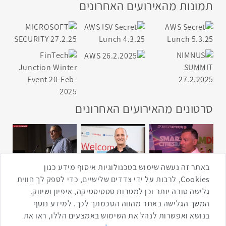
תמונות מהאירועים האחרונים
סרטונים מהאירועים האחרונים
1:43
2:33
4:00
כנס ערים חכמות
כנס מפעיל
כנס בריאות דיגיטלית
באתר זה נעשה שימוש בטכנולוגיות איסוף מידע כגון
Cookies, לרבות על ידי צדדים שלישיים, כדי לספק לך חווית
גלישה טובה יותר וכן למטרות סטטיסטיקה, איפיון ושיווק.
2:32
1:14
3:52
המשך הגלישה באתר מהווה הסכמתך לכך. למידע נוסף
כנס RPA
כנס בינת יערות הכרמל
כנס F5
בנושא ואפשרות לנהל את השימוש באמצעים הללו, ראו את