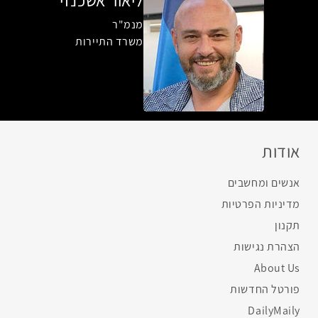
ליאור אשכנזי
מנמ"ר
משרד התיירות
אודות
אנשים ומחשבים
מדיניות הפרטיות
תקנון
הצהרת נגישות
About Us
פורטל החדשות
DailyMaily