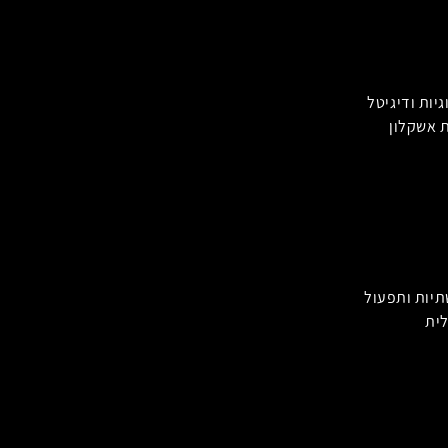
יות ודיגיטל
 אשקלון
יות ותפעול
לית