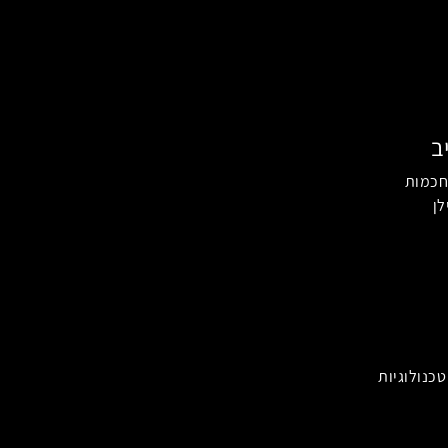
ב
חכמות
לן
כנולוגיות